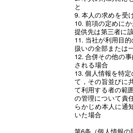
と
9. 本人の求めを
10. 前項の定め
提供先は第三者に
11. 当社が利用
扱いの全部または
12. 合併その他
される場合
13. 個人情報を
て，その旨並びに
て利用する者の範
の管理について責
らかじめ本人に通
いた場合
第6条（個人情報の