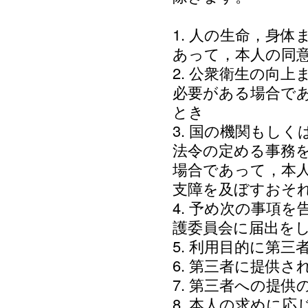
1. 人の生命，身
あって，本人の同
2. 公衆衛生の向
必要がある場合で
とき
3. 国の機関もし
法令の定める事務
場合であって，本
支障を及ぼすおそ
4. 予め次の事項
護委員会に届出を
5. 利用目的に第
6. 第三者に提供
7. 第三者への提
8. 本人の求めに