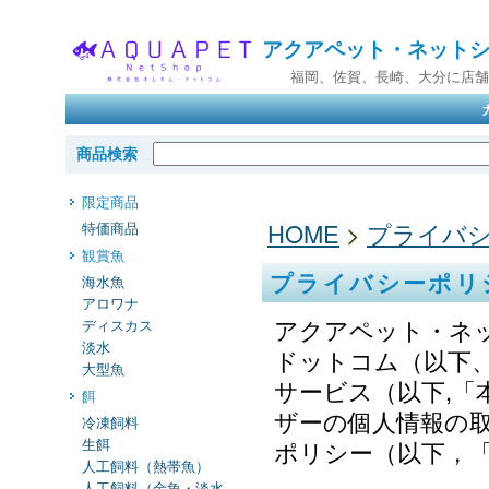
アクアペット・ネット
福岡、佐賀、長崎、大分に店舗
商品検索
限定商品
HOME
>
プライバ
特価商品
観賞魚
プライバシーポリ
海水魚
アロワナ
アクアペット・ネ
ディスカス
淡水
ドットコム（以下
大型魚
サービス（以下,
餌
ザーの個人情報の
冷凍飼料
生餌
ポリシー（以下，
人工飼料（熱帯魚）
人工飼料（金魚・淡水