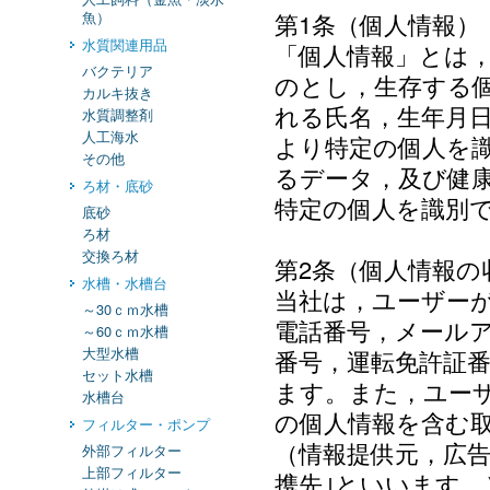
魚）
第1条（個人情報）
水質関連用品
「個人情報」とは
バクテリア
のとし，生存する
カルキ抜き
れる氏名，生年月
水質調整剤
人工海水
より特定の個人を
その他
るデータ，及び健
ろ材・底砂
特定の個人を識別
底砂
ろ材
交換ろ材
第2条（個人情報の
水槽・水槽台
当社は，ユーザー
～30ｃｍ水槽
電話番号，メール
～60ｃｍ水槽
大型水槽
番号，運転免許証
セット水槽
ます。また，ユー
水槽台
の個人情報を含む取
フィルター・ポンプ
（情報提供元，広告
外部フィルター
上部フィルター
携先｣といいます