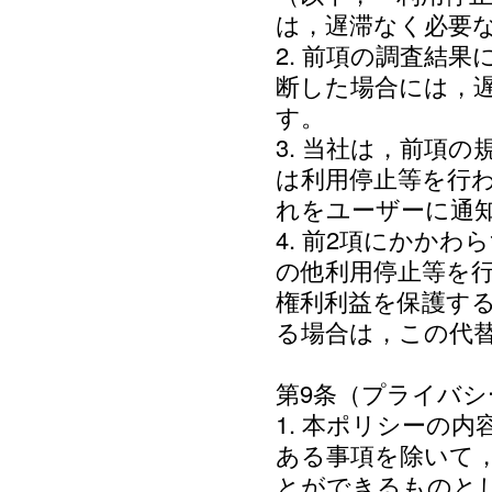
は，遅滞なく必要
2. 前項の調査結
断した場合には，
す。
3. 当社は，前項
は利用停止等を行
れをユーザーに通
4. 前2項にかか
の他利用停止等を
権利利益を保護す
る場合は，この代
第9条（プライバ
1. 本ポリシーの
ある事項を除いて
とができるものと