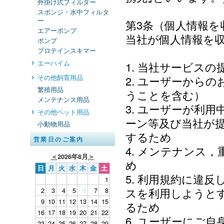
外掛け式フィルター
スポンジ・水中フィルタ
ー
第3条（個人情報
エアーポンプ
当社が個人情報を
ポンプ
プロテインスキマー
エーハイム
1. 当社サービス
その他飼育用品
2. ユーザーから
繁殖用品
うことを含む）
メンテナンス用品
3. ユーザーが利
その他ペット用品
ーン等及び当社が
小動物用品
するため
営業日のご案内
4. メンテナンス
＜
2026年8月
＞
め
日
月
火
水
木
金
土
5. 利用規約に違
1
スを利用しようと
2
3
4
5
6
7
8
9
10
11
12
13
14
15
るため
16
17
18
19
20
21
22
6. ユーザーにご
23
24
25
26
27
28
29