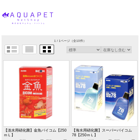
1 / 1ページ
（全10件）
【淡水用硝化菌】金魚バイコム【250
【海水用硝化菌】スーパーバイコム
ｍＬ】
78【250ｍＬ】