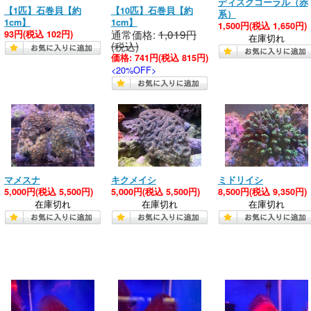
ディスクコーラル（赤
【1匹】石巻貝【約
【10匹】石巻貝【約
系）
1cm】
1cm】
1,500円
(税込 1,650円)
通常価格:
1,019円
93円
(税込 102円)
在庫切れ
(税込)
価格:
741円
(税込 815円)
<20%OFF>
マメスナ
キクメイシ
ミドリイシ
5,000円
(税込 5,500円)
5,000円
(税込 5,500円)
8,500円
(税込 9,350円)
在庫切れ
在庫切れ
在庫切れ