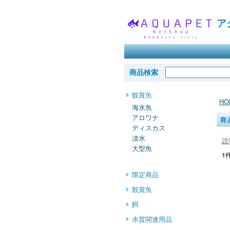
ア
福
商品検索
観賞魚
HO
海水魚
アロワナ
商
ディスカス
淡水
説
大型魚
1
限定商品
観賞魚
餌
水質関連用品