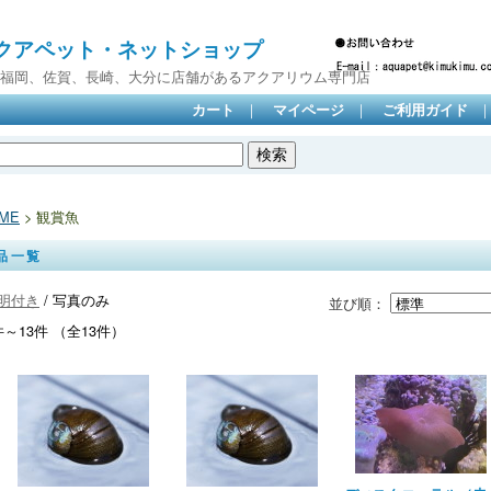
クアペット・ネットショップ
岡、佐賀、長崎、大分に店舗があるアクアリウム専門店
｜
｜
カート
マイページ
ご利用ガイド
ME
> 観賞魚
品一覧
明付き
/ 写真のみ
並び順：
件～13件 （全13件）