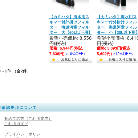
【カミハタ】海水用ス
【カミハタ】海水用ス
キマー付外掛けフィル
キマー付外掛けフィル
ター 海道河童フィル
ター 海道河童フィル
ター 大【60L以下用】
ター 小【30L以下用
希望小売価格:
8,556
希望小売価格:
6,41
円(税込)
円(税込)
価格:
6,944円
(税込
価格:
5,093円
(税込
<10%OFF>
<12%OFF>
7,638円)
5,602円)
件～2件 （全2件）
ご確認事項について
初めての方（ご利用案内）
ご利用ガイド
プライバシーポリシー