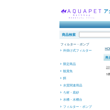
ア
福
商品検索
フィルター・ポンプ
HO
外掛け式フィルター
商
限定商品
説
観賞魚
1
餌
水質関連用品
ろ材・底砂
水槽・水槽台
フィルター・ポンプ