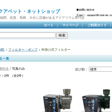
クアペット・ネットショップ
岡、佐賀、長崎、大分に店舗があるアクアリウム専門店
｜
｜
カート
マイページ
ご利用ガイド
ME
>
フィルター・ポンプ
> 外掛け式フィルター
品一覧
明付き
/ 写真のみ
並び順：
件～2件 （全2件）