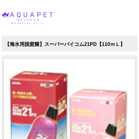
【海水用脱窒菌】スーパーバイコム21PD【110ｍＬ】